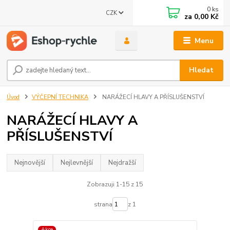
0
ks
CZK
za
0,00 Kč
Menu
Hledat
Úvod
VÝČEPNÍ TECHNIKA
NARÁŽECÍ HLAVY A PŘÍSLUŠENSTVÍ
NARÁŽECÍ HLAVY A
PŘÍSLUŠENSTVÍ
Nejnovější
Nejlevnější
Nejdražší
Zobrazuji 1-15 z 15
strana
z 1
Akce