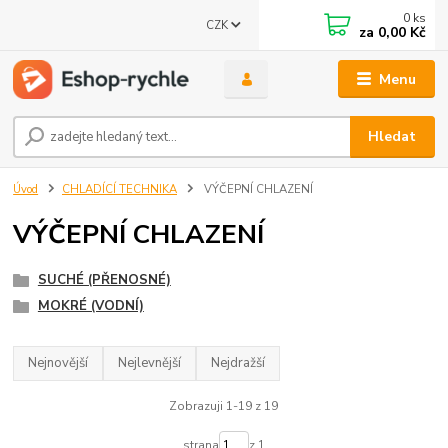
0
ks
CZK
za
0,00 Kč
Menu
Hledat
Úvod
CHLADÍCÍ TECHNIKA
VÝČEPNÍ CHLAZENÍ
VÝČEPNÍ CHLAZENÍ
SUCHÉ (PŘENOSNÉ)
MOKRÉ (VODNÍ)
Nejnovější
Nejlevnější
Nejdražší
Zobrazuji 1-19 z 19
strana
z 1