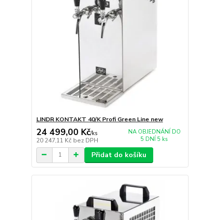
LINDR KONTAKT 40/K Profi Green Line new
24 499,00 Kč
NA OBJEDNÁNÍ DO
/
ks
5 DNÍ 5 ks
20 247,11 Kč
bez DPH
Přidat do košíku