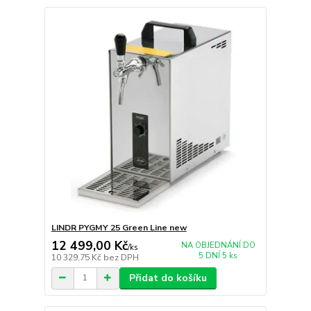
LINDR PYGMY 25 Green Line new
12 499,00 Kč
NA OBJEDNÁNÍ DO
/
ks
5 DNÍ 5 ks
10 329,75 Kč
bez DPH
Přidat do košíku