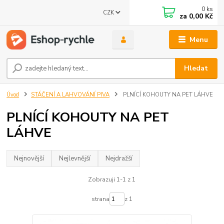
0
ks
CZK
za
0,00 Kč
Menu
Hledat
Úvod
STÁČENÍ A LAHVOVÁNÍ PIVA
PLNÍCÍ KOHOUTY NA PET LÁHVE
PLNÍCÍ KOHOUTY NA PET
LÁHVE
Nejnovější
Nejlevnější
Nejdražší
Zobrazuji 1-1 z 1
strana
z 1