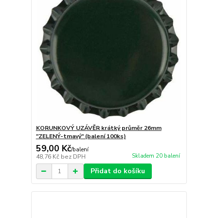
KORUNKOVÝ UZÁVĚR krátký průměr 26mm
"ZELENÝ-tmavý" (balení 100ks)
59,00 Kč
/
balení
Skladem 20 balení
48,76 Kč
bez DPH
Přidat do košíku