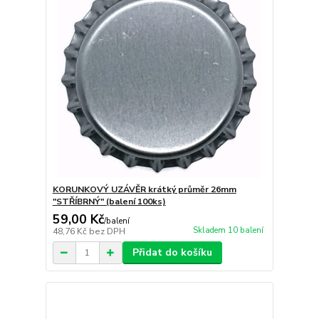
KORUNKOVÝ UZÁVĚR krátký průměr 26mm
"STŘÍBRNÝ" (balení 100ks)
59,00 Kč
/
balení
Skladem 10 balení
48,76 Kč
bez DPH
Přidat do košíku