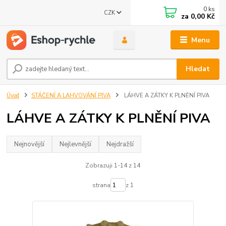
0
ks
CZK
za
0,00 Kč
Menu
Hledat
Úvod
STÁČENÍ A LAHVOVÁNÍ PIVA
LÁHVE A ZÁTKY K PLNĚNÍ PIVA
LÁHVE A ZÁTKY K PLNĚNÍ PIVA
Nejnovější
Nejlevnější
Nejdražší
Zobrazuji 1-14 z 14
strana
z 1