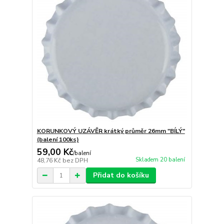
KORUNKOVÝ UZÁVĚR krátký průměr 26mm "BÍLÝ"
(balení 100ks)
59,00 Kč
/
balení
Skladem 20 balení
48,76 Kč
bez DPH
Přidat do košíku