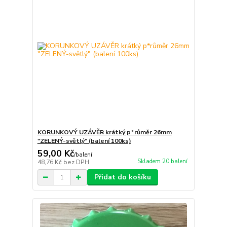
KORUNKOVÝ UZÁVĚR krátký p*růměr 26mm
"ZELENÝ-světlý" (balení 100ks)
59,00 Kč
/
balení
Skladem 20 balení
48,76 Kč
bez DPH
Přidat do košíku