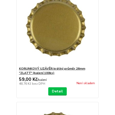
KORUNKOVÝ UZÁVĚR krátký průměr 26mm
"ZLATÝ" (balení 100ks)
59,00 Kč
/
balení
Není skladem
48,76 Kč
bez DPH
Detail