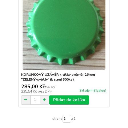
KORUNKOVÝ UZÁVĚR krátký průměr 26mm
"ZELENÝ-světlý" (balení 500ks)
285,00 Kč
/
balení
Skladem 8 balení
235,54 Kč
bez DPH
Přidat do košíku
strana
z 1