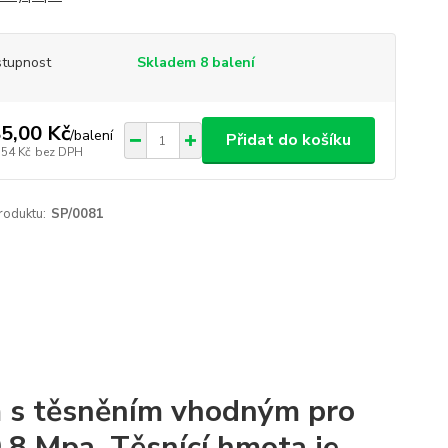
tupnost
Skladem 8 balení
5,00 Kč
/
balení
Přidat do košíku
,54 Kč
bez DPH
roduktu:
SP/0081
 s těsněním vhodným pro
,8 Mpa. Těsnící hmota je