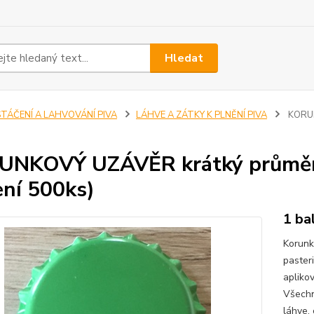
Hledat
STÁČENÍ A LAHVOVÁNÍ PIVA
LÁHVE A ZÁTKY K PLNĚNÍ PIVA
KORUN
UNKOVÝ UZÁVĚR krátký průměr
ení 500ks)
1 ba
Korunk
paster
apliko
Všechn
láhve.