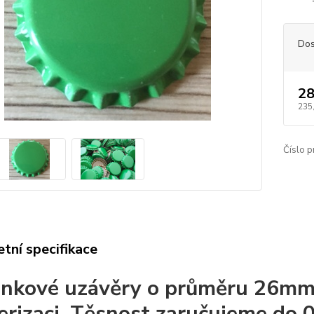
Dos
28
235
Číslo p
tní specifikace
nkové uzávěry o průměru 26mm
erizaci. Těsnost zaručujeme do 0