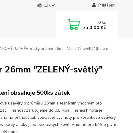
Přihlášení
CZK
0
ks
za
0,00 Kč
KOVÝ UZÁVĚR krátký průměr 26mm "ZELENÝ-světlý" (balení
 26mm "ZELENÝ-světlý"
lení obsahuje 500ks zátek
ové uzávěry o průměru 26mm s těsněním vhodným pro
izaci. Těsnost zaručujeme do 0,8 Mpa. Těsnící hmota je
vána na přilnavý lak speciálně vyvinutý pro korunkové uzávěry.
y barvy a laky jsou bez těžkých kovů. Vhodné pro běžné pivní
celý popis