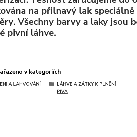
kována na přilnavý lak speciáln
ěry. Všechny barvy a laky jsou 
é pivní láhve.
zařazeno v kategoriích
ENÍ A LAHVOVÁNÍ
LÁHVE A ZÁTKY K PLNĚNÍ
PIVA