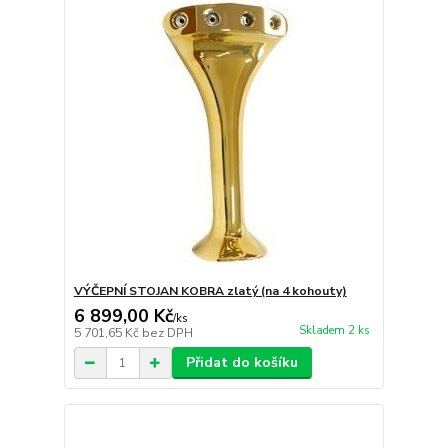
VÝČEPNÍ STOJAN KOBRA zlatý (na 4 kohouty)
6 899,00 Kč
/
ks
Skladem 2 ks
5 701,65 Kč
bez DPH
Přidat do košíku