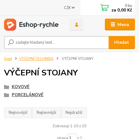
0
ks
CZK
za
0,00 Kč
Menu
Hledat
Úvod
VÝČEPNÍ TECHNIKA
VÝČEPNÍ STOJANY
VÝČEPNÍ STOJANY
KOVOVÉ
PORCELÁNOVÉ
Nejnovější
Nejlevnější
Nejdražší
Zobrazuji 1-10 z 10
strana
z 1