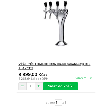
VÝČEPNÍ STOJAN KOBRA chrom (4 kohouty) BEZ
PLAKET!!!
9 999,00 Kč
/
ks
Skladem 1 ks
8 263,64 Kč
bez DPH
Přidat do košíku
strana
z 1