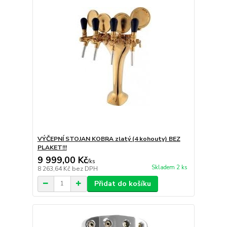
VÝČEPNÍ STOJAN KOBRA zlatý (4 kohouty) BEZ
PLAKET!!!
9 999,00 Kč
/
ks
Skladem 2 ks
8 263,64 Kč
bez DPH
Přidat do košíku