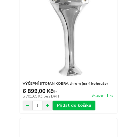
VÝČEPNÍ STOJAN KOBRA chrom (na 4 kohouty)
6 899,00 Kč
/
ks
Skladem 1 ks
5 701,65 Kč
bez DPH
Přidat do košíku