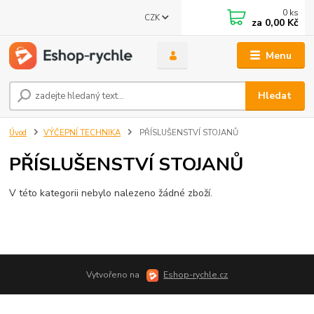
0
ks
CZK
za
0,00 Kč
Menu
Hledat
Úvod
VÝČEPNÍ TECHNIKA
PŘÍSLUŠENSTVÍ STOJANŮ
PŘÍSLUŠENSTVÍ STOJANŮ
V této kategorii nebylo nalezeno žádné zboží.
Vytvořeno na
Eshop-rychle.cz