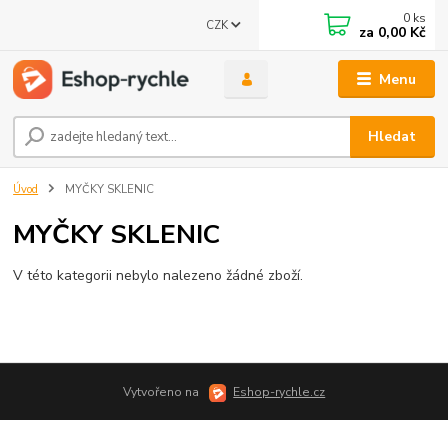
0
ks
CZK
za
0,00 Kč
Menu
Hledat
Úvod
MYČKY SKLENIC
MYČKY SKLENIC
V této kategorii nebylo nalezeno žádné zboží.
Vytvořeno na
Eshop-rychle.cz