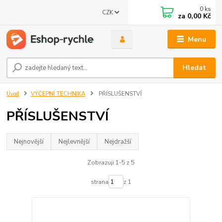
0
ks
CZK
za
0,00 Kč
Menu
Hledat
Úvod
VÝČEPNÍ TECHNIKA
PŘÍSLUŠENSTVÍ
PŘÍSLUŠENSTVÍ
Nejnovější
Nejlevnější
Nejdražší
Zobrazuji 1-5 z 5
strana
z 1