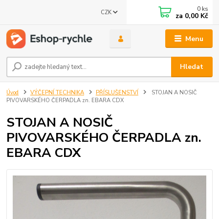
0
ks
CZK
za
0,00 Kč
Menu
Hledat
Úvod
VÝČEPNÍ TECHNIKA
PŘÍSLUŠENSTVÍ
STOJAN A NOSIČ
PIVOVARSKÉHO ČERPADLA zn. EBARA CDX
STOJAN A NOSIČ
PIVOVARSKÉHO ČERPADLA zn.
EBARA CDX