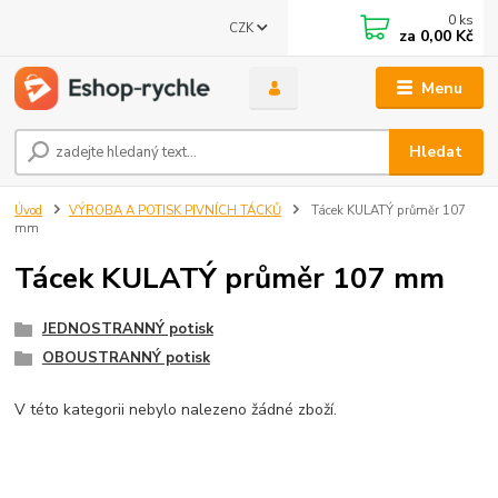
0
ks
CZK
za
0,00 Kč
Menu
Hledat
Úvod
VÝROBA A POTISK PIVNÍCH TÁCKŮ
Tácek KULATÝ průměr 107
mm
Tácek KULATÝ průměr 107 mm
JEDNOSTRANNÝ potisk
OBOUSTRANNÝ potisk
V této kategorii nebylo nalezeno žádné zboží.