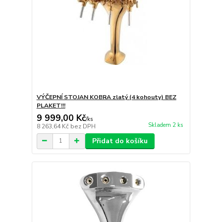
VÝČEPNÍ STOJAN KOBRA zlatý (4 kohouty) BEZ
PLAKET!!!
9 999,00 Kč
/
ks
Skladem 2 ks
8 263,64 Kč
bez DPH
Přidat do košíku