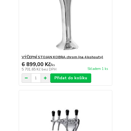
VÝČEPNÍ STOJAN KOBRA chrom (na 4 kohouty)
6 899,00 Kč
/
ks
Skladem 1 ks
5 701,65 Kč
bez DPH
Přidat do košíku