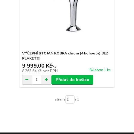
VÝČEPNÍ STOJAN KOBRA chrom (4 kohouty) BEZ
PLAKET!!!
9 999,00 Kč
/
ks
Skladem 1 ks
8 263,64 Kč
bez DPH
Přidat do košíku
strana
z 1