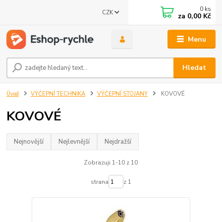
0
ks
CZK
za
0,00 Kč
Menu
Hledat
Úvod
VÝČEPNÍ TECHNIKA
VÝČEPNÍ STOJANY
KOVOVÉ
KOVOVÉ
Nejnovější
Nejlevnější
Nejdražší
Zobrazuji 1-10 z 10
strana
z 1