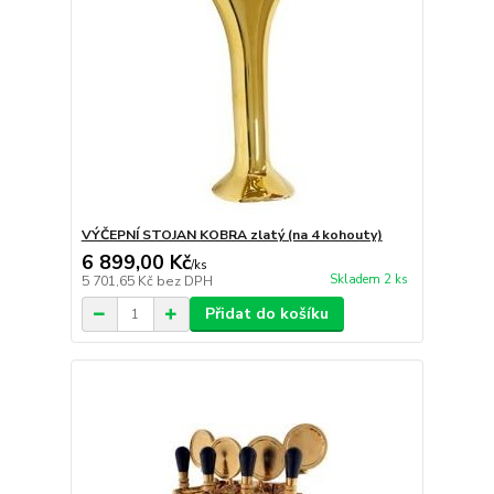
VÝČEPNÍ STOJAN KOBRA zlatý (na 4 kohouty)
6 899,00 Kč
/
ks
Skladem 2 ks
5 701,65 Kč
bez DPH
Přidat do košíku