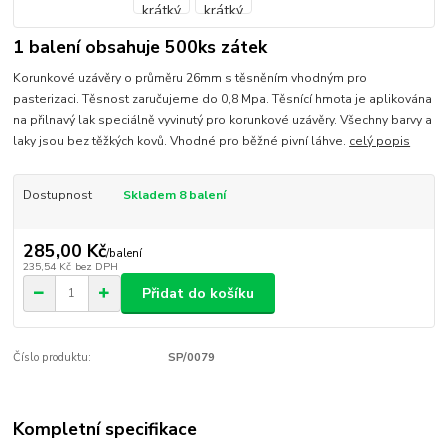
1 balení obsahuje 500ks zátek
Korunkové uzávěry o průměru 26mm s těsněním vhodným pro
pasterizaci. Těsnost zaručujeme do 0,8 Mpa. Těsnící hmota je aplikována
na přilnavý lak speciálně vyvinutý pro korunkové uzávěry. Všechny barvy a
laky jsou bez těžkých kovů. Vhodné pro běžné pivní láhve.
celý popis
Dostupnost
Skladem 8 balení
285,00 Kč
/
balení
235,54 Kč
bez DPH
Přidat do košíku
Číslo produktu:
SP/0079
Kompletní specifikace