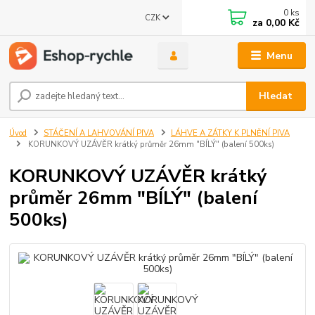
0
ks
CZK
za
0,00 Kč
Menu
Hledat
Úvod
STÁČENÍ A LAHVOVÁNÍ PIVA
LÁHVE A ZÁTKY K PLNĚNÍ PIVA
KORUNKOVÝ UZÁVĚR krátký průměr 26mm "BÍLÝ" (balení 500ks)
KORUNKOVÝ UZÁVĚR krátký
průměr 26mm "BÍLÝ" (balení
500ks)