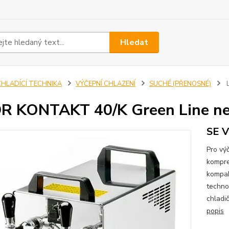
Hledat
CHLADÍCÍ TECHNIKA
VÝČEPNÍ CHLAZENÍ
SUCHÉ (PŘENOSNÉ)
L
R KONTAKT 40/K Green Line n
SE 
Pro vý
kompre
kompak
techno
chladič
popis