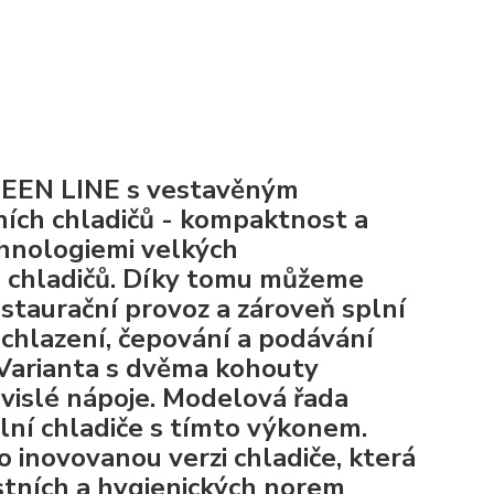
REEN LINE s vestavěným
ních chladičů - kompaktnost a
hnologiemi velkých
h chladičů. Díky tomu můžeme
estaurační provoz a zároveň splní
 chlazení, čepování a podávání
 Varianta s dvěma kohouty
ávislé nápoje. Modelová řada
ní chladiče s tímto výkonem.
 inovovanou verzi chladiče, která
stních a hygienických norem