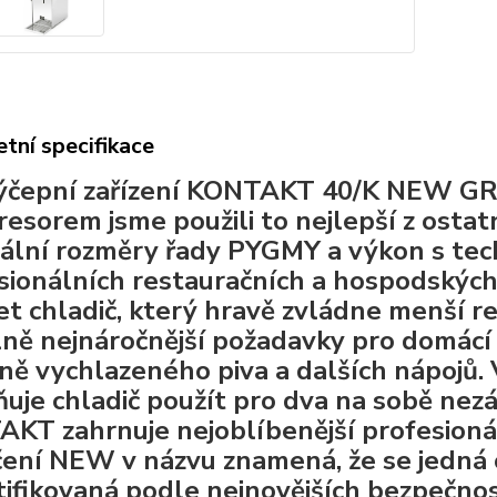
tní specifikace
ýčepní zařízení KONTAKT 40/K NEW G
esorem jsme použili to nejlepší z ostat
ální rozměry řady PYGMY a výkon s tec
sionálních restauračních a hospodskýc
et chladič, který hravě zvládne menší r
lně nejnáročnější požadavky pro domácí
tně vychlazeného piva a dalších nápojů.
uje chladič použít pro dva na sobě nez
KT zahrnuje nejoblíbenější profesionál
ení NEW v názvu znamená, že se jedná o
rtifikovaná podle nejnovějších bezpečno