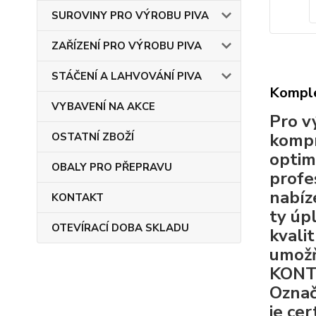
SUROVINY PRO VÝROBU PIVA
ZAŘÍZENÍ PRO VÝROBU PIVA
STÁČENÍ A LAHVOVÁNÍ PIVA
Komple
VYBAVENÍ NA AKCE
Pro v
kompr
OSTATNÍ ZBOŽÍ
optim
OBALY PRO PŘEPRAVU
profe
nabíz
KONTAKT
ty úp
OTEVÍRACÍ DOBA SKLADU
kvali
umožň
KONTA
Označ
je ce