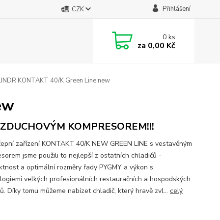
Přihlášení
CZK
0
ks
za
0,00 Kč
INDR KONTAKT 40/K Green Line new
ew
VZDUCHOVÝM KOMPRESOREM!!!
čepní zařízení KONTAKT 40/K NEW GREEN LINE s vestavěným
sorem jsme použili to nejlepší z ostatních chladičů -
tnost a optimální rozměry řady PYGMY a výkon s
logiemi velkých profesionálních restauračních a hospodských
ů. Díky tomu můžeme nabízet chladič, který hravě zvl...
celý