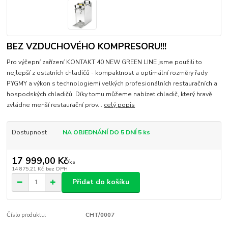
BEZ VZDUCHOVÉHO KOMPRESORU!!!
Pro výčepní zařízení KONTAKT 40 NEW GREEN LINE jsme použili to
nejlepší z ostatních chladičů - kompaktnost a optimální rozměry řady
PYGMY a výkon s technologiemi velkých profesionálních restauračních a
hospodských chladičů. Díky tomu můžeme nabízet chladič, který hravě
zvládne menší restaurační prov...
celý popis
Dostupnost
NA OBJEDNÁNÍ DO 5 DNÍ 5 ks
17 999,00 Kč
/
ks
14 875,21 Kč
bez DPH
Přidat do košíku
Číslo produktu:
CHT/0007