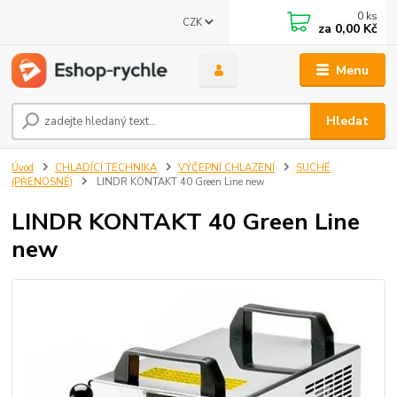
0
ks
CZK
za
0,00 Kč
Menu
Hledat
Úvod
CHLADÍCÍ TECHNIKA
VÝČEPNÍ CHLAZENÍ
SUCHÉ
(PŘENOSNÉ)
LINDR KONTAKT 40 Green Line new
LINDR KONTAKT 40 Green Line
new