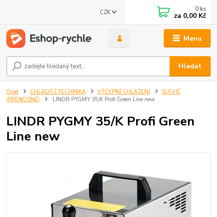
0
ks
CZK
za
0,00 Kč
Menu
Hledat
Úvod
CHLADÍCÍ TECHNIKA
VÝČEPNÍ CHLAZENÍ
SUCHÉ
(PŘENOSNÉ)
LINDR PYGMY 35/K Profi Green Line new
LINDR PYGMY 35/K Profi Green
Line new