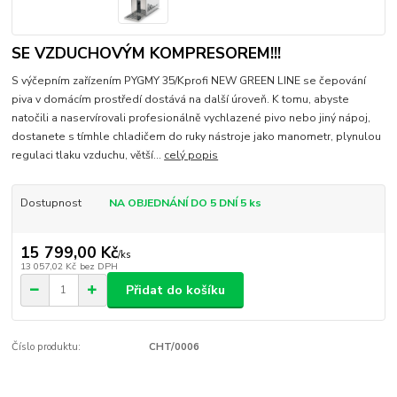
SE VZDUCHOVÝM KOMPRESOREM!!!
S výčepním zařízením PYGMY 35/Kprofi NEW GREEN LINE se čepování
piva v domácím prostředí dostává na další úroveň. K tomu, abyste
natočili a naservírovali profesionálně vychlazené pivo nebo jiný nápoj,
dostanete s tímhle chladičem do ruky nástroje jako manometr, plynulou
regulaci tlaku vzduchu, větší...
celý popis
Dostupnost
NA OBJEDNÁNÍ DO 5 DNÍ 5 ks
15 799,00 Kč
/
ks
13 057,02 Kč
bez DPH
Přidat do košíku
Číslo produktu:
CHT/0006