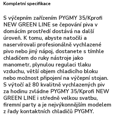
Kompletní specifikace
S výčepním zařízením PYGMY 35/Kprofi
NEW GREEN LINE se čepování piva v
domácím prostředí dostává na další
úroveň. K tomu, abyste natočili a
naservírovali profesionálně vychlazené
pivo nebo jiný nápoj, dostanete s tímhle
chladičem do ruky nástroje jako
manometr, plynulou regulaci tlaku
vzduchu, větší objem chladicího bloku
nebo možnost připojení na výčepní stojan.
S výtočí až 80 kvalitně vychlazených piv
za hodinu zvládne PYGMY 35/Kprofi NEW
GREEN LINE i středně velkou svatbu,
firemní party a je nejvýkonnějším modelem
z řady kontaktních chladičů PYGMY.