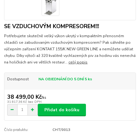
SE VZDUCHOVÝM KOMPRESOREM!!!
Potřebujete skutečně velký výkon ukrytý v kompaktním přenosném
chladiči se zabudovaným vzduchovým kompresorem? Pak sáhněte po
výčepním zařízení KONTAKT 155/K NEW GREEN LINE a nemůžete udělat
chybu. Díky výtoči až 320 kvalitně vychlazených piv za hodinu vás nenechá
na holičkách ani ve větších restaur...
celý popis
Dostupnost
NA OBJEDNÁNÍ DO 5 DNÍ 5 ks
38 499,00 Kč
/
ks
31 817,36 Kč
bez DPH
Přidat do košíku
Číslo produktu:
CHT/0013