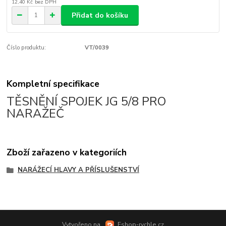
12,40 Kč
bez DPH
Přidat do košíku
Číslo produktu:
VT/0039
Kompletní specifikace
TĚSNĚNÍ SPOJEK JG 5/8 PRO
NARAŽEČ
Zboží zařazeno v kategoriích
NARÁŽECÍ HLAVY A PŘÍSLUŠENSTVÍ
Vytvořeno na
Eshop-rychle.cz