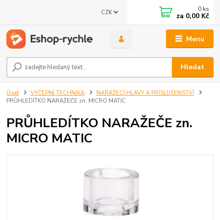
0
ks
CZK
za
0,00 Kč
Menu
Hledat
Úvod
VÝČEPNÍ TECHNIKA
NARÁŽECÍ HLAVY A PŘÍSLUŠENSTVÍ
PRŮHLEDÍTKO NARAŽEČE zn. MICRO MATIC
PRŮHLEDÍTKO NARAŽEČE zn.
MICRO MATIC