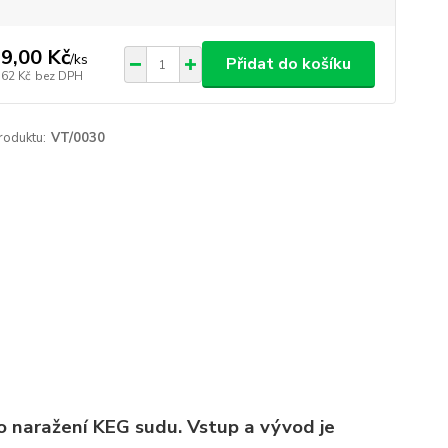
9,00 Kč
/
ks
Přidat do košíku
,62 Kč
bez DPH
roduktu:
VT/0030
o naražení KEG sudu. Vstup a vývod je