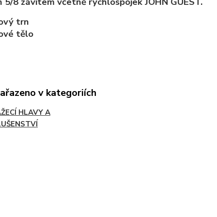
n 5/8 závitem včetně rychlospojek JOHN GUEST.
ový trn
ové tělo
zařazeno v kategoriích
ŽECÍ HLAVY A
LUŠENSTVÍ