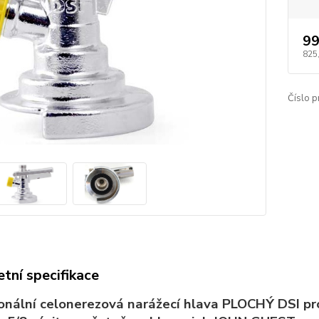
99
825
Číslo p
tní specifikace
onální celonerezová narážecí hlava PLOCHÝ DSI pr