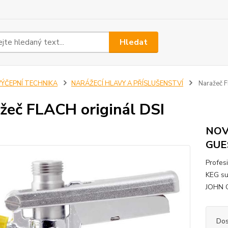
Hledat
VÝČEPNÍ TECHNIKA
NARÁŽECÍ HLAVY A PŘÍSLUŠENSTVÍ
Naražeč F
žeč FLACH originál DSI
NOV
GUES
Profes
KEG su
JOHN G
Dos