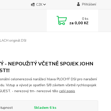
Přihlášení
CZK
0
ks
za
0,00 Kč
LACH originál DSI
Ý - NEPOUŽITÝ VČETNĚ SPOJEK JOHN
T!!!
ionální celonerezová narážecí hlava PLOCHÝ DSI pro naražení
du. Vstup a vývod je opatřen 5/8 závitem včetně rychlospojek
UEST. - nerezový trn- nerezové tělo
celý popis
tupnost
Skladem 6 ks