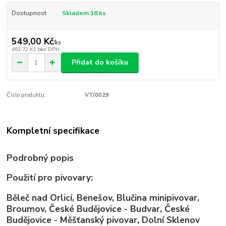
Dostupnost
Skladem 18 ks
549,00 Kč
/
ks
453,72 Kč
bez DPH
Přidat do košíku
Číslo produktu:
VT/0029
Kompletní specifikace
Podrobný popis
Použití pro pivovary:
Běleč nad Orlicí, Benešov, Blučina minipivovar,
Broumov, České Budějovice - Budvar, České
Budějovice - Měšťanský pivovar, Dolní Sklenov