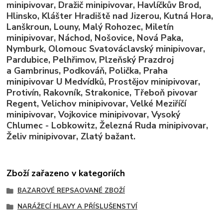
minipivovar, Dražič minipivovar, Havlíčkův Brod,
Hlinsko, Klášter Hradiště nad Jizerou, Kutná Hora,
Lanškroun, Louny, Malý Rohozec, Miletín
minipivovar, Náchod, Nošovice, Nová Paka,
Nymburk, Olomouc Svatováclavský minipivovar,
Pardubice, Pelhřimov, Plzeňský Prazdroj
a Gambrinus, Podkováň, Polička, Praha
minipivovar U Medvídků, Prostějov minipivovar,
Protivín, Rakovník, Strakonice, Třeboň pivovar
Regent, Velichov minipivovar, Velké Meziříčí
minipivovar, Vojkovice minipivovar, Vysoký
Chlumec - Lobkowitz, Železná Ruda minipivovar,
Želiv minipivovar, Zlatý bažant.
Zboží zařazeno v kategoriích
BAZAROVÉ REPSAOVANÉ ZBOŽÍ
NARÁŽECÍ HLAVY A PŘÍSLUŠENSTVÍ