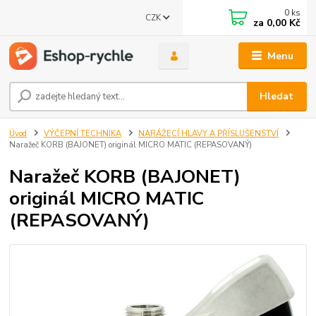
0
ks
CZK
za
0,00 Kč
Menu
Hledat
Úvod
VÝČEPNÍ TECHNIKA
NARÁŽECÍ HLAVY A PŘÍSLUŠENSTVÍ
Naražeč KORB (BAJONET) originál MICRO MATIC (REPASOVANÝ)
Naražeč KORB (BAJONET)
originál MICRO MATIC
(REPASOVANÝ)