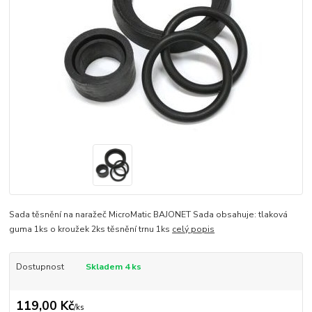
Sada těsnění na naražeč MicroMatic BAJONET Sada obsahuje: tlaková
guma 1ks o kroužek 2ks těsnění trnu 1ks
celý popis
Dostupnost
Skladem 4 ks
119,00 Kč
/
ks