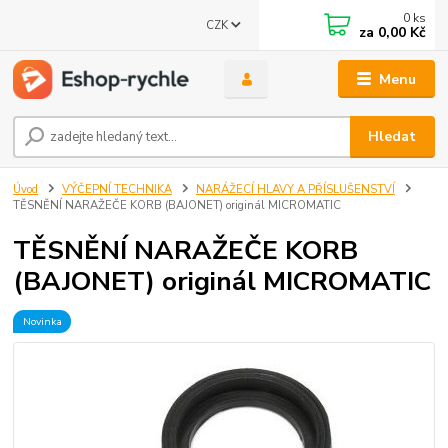
0
ks
CZK
za
0,00 Kč
Menu
Hledat
Úvod
VÝČEPNÍ TECHNIKA
NARÁŽECÍ HLAVY A PŘÍSLUŠENSTVÍ
TĚSNĚNÍ NARAŽEČE KORB (BAJONET) originál MICROMATIC
TĚSNĚNÍ NARAŽEČE KORB
(BAJONET) originál MICROMATIC
Novinka