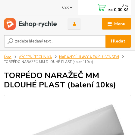
0
ks
CZK
za
0,00 Kč
Menu
Hledat
Úvod
VÝČEPNÍ TECHNIKA
NARÁŽECÍ HLAVY A PŘÍSLUŠENSTVÍ
TORPÉDO NARAŽEČ MM DLOUHÉ PLAST (balení 10ks)
TORPÉDO NARAŽEČ MM
DLOUHÉ PLAST (balení 10ks)