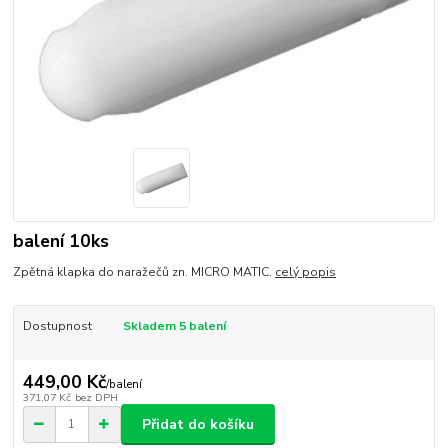
balení 10ks
Zpětná klapka do naražečů zn. MICRO MATIC.
celý popis
Dostupnost
Skladem 5 balení
449,00 Kč
/
balení
371,07 Kč
bez DPH
Přidat do košíku