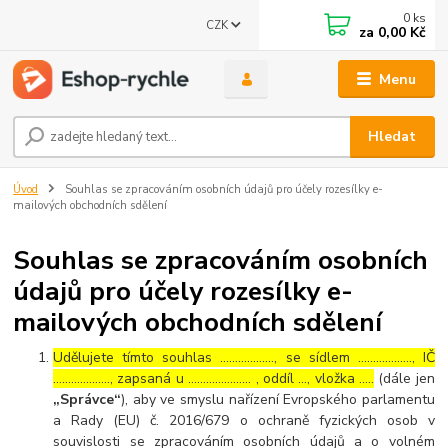
0
ks
CZK
za
0,00 Kč
Menu
Hledat
Úvod
Souhlas se zpracováním osobních údajů pro účely rozesílky e-
mailových obchodních sdělení
Souhlas se zpracováním osobních
údajů pro účely rozesílky e-
mailových obchodních sdělení
Udělujete tímto souhlas ……………..., se sídlem ………………, IČ
………………., zapsaná u ………………… , oddíl …, vložka …..
(dále jen
„Správce“
), aby ve smyslu nařízení Evropského parlamentu
a Rady (EU) č. 2016/679 o ochraně fyzických osob v
souvislosti se zpracováním osobních údajů a o volném