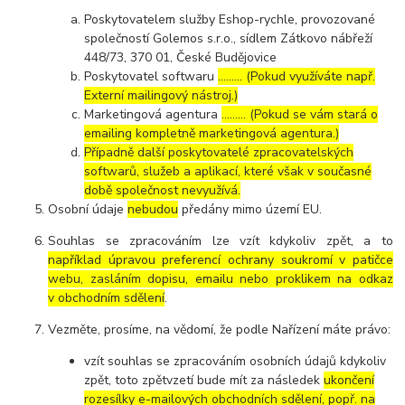
Poskytovatelem služby Eshop-rychle, provozované
společností Golemos s.r.o., sídlem Zátkovo nábřeží
448/73, 370 01, České Budějovice
Poskytovatel softwaru
……… (Pokud využíváte např.
Externí mailingový nástroj.)
Marketingová agentura
……… (Pokud se vám stará o
emailing kompletně marketingová agentura.)
Případně další poskytovatelé zpracovatelských
softwarů, služeb a aplikací, které však v současné
době společnost nevyužívá.
Osobní údaje
nebudou
předány mimo území EU.
Souhlas se zpracováním lze vzít kdykoliv zpět, a to
například úpravou preferencí ochrany soukromí v patičce
webu, zasláním dopisu, emailu nebo proklikem na odkaz
v obchodním sdělení
.
Vezměte, prosíme, na vědomí, že podle Nařízení máte právo:
vzít souhlas se zpracováním osobních údajů kdykoliv
zpět, toto zpětvzetí bude mít za následek
ukončení
rozesílky e-mailových obchodních sdělení, popř. na