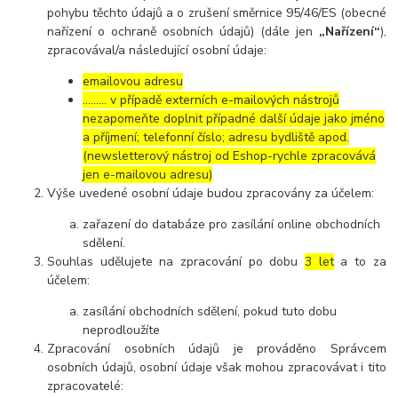
pohybu těchto údajů a o zrušení směrnice 95/46/ES (obecné
nařízení o ochraně osobních údajů) (dále jen
„Nařízení“
),
zpracovával/a následující osobní údaje:
emailovou adresu
……… v případě externích e-mailových nástrojů
nezapomeňte doplnit případné další údaje jako jméno
a příjmení; telefonní číslo; adresu bydliště apod.
(newsletterový nástroj od Eshop-rychle zpracovává
jen e-mailovou adresu)
Výše uvedené osobní údaje budou zpracovány za účelem:
zařazení do databáze pro zasílání online obchodních
sdělení.
Souhlas udělujete na zpracování po dobu
3 let
a to za
účelem:
zasílání obchodních sdělení, pokud tuto dobu
neprodloužíte
Zpracování osobních údajů je prováděno Správcem
osobních údajů, osobní údaje však mohou zpracovávat i tito
zpracovatelé: