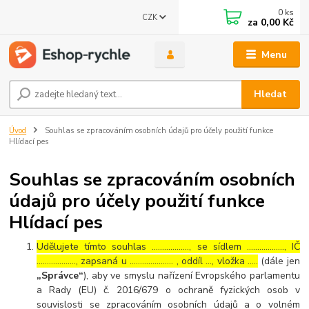
0
ks
CZK
za
0,00 Kč
Menu
Hledat
Úvod
Souhlas se zpracováním osobních údajů pro účely použití funkce
Hlídací pes
Souhlas se zpracováním osobních
údajů pro účely použití funkce
Hlídací pes
Udělujete tímto souhlas ……………..., se sídlem ………………, IČ
………………., zapsaná u ………………… , oddíl …, vložka …..
(dále jen
„Správce“
), aby ve smyslu nařízení Evropského parlamentu
a Rady (EU) č. 2016/679 o ochraně fyzických osob v
souvislosti se zpracováním osobních údajů a o volném