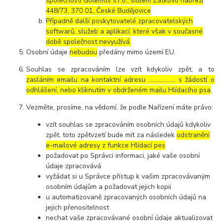
společností Golemos s.r.o., sídlem Zátkovo nábřeží
448/73, 370 01, České Budějovice
Případně další poskytovatelé zpracovatelských
softwarů, služeb a aplikací, které však v současné
době společnost nevyužívá.
Osobní údaje
nebudou
předány mimo území EU.
Souhlas se zpracováním lze vzít kdykoliv zpět, a to
zasláním emailu na kontaktní adresu ..……………. s žádostí o
odhlášení, nebo kliknutím v obdrženém mailu Hlídacího psa
.
Vezměte, prosíme, na vědomí, že podle Nařízení máte právo:
vzít souhlas se zpracováním osobních údajů kdykoliv
zpět, toto zpětvzetí bude mít za následek
odstranění
e-mailové adresy z funkce Hlídací pes
požadovat po Správci informaci, jaké vaše osobní
údaje zpracovává
vyžádat si u Správce přístup k vašim zpracovávaným
osobním údajům a požadovat jejich kopii
u automatizovaně zpracovaných osobních údajů na
jejich přenositelnost
nechat vaše zpracovávané osobní údaje aktualizovat