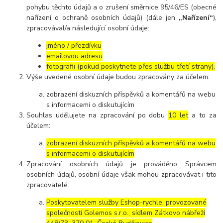
pohybu těchto údajů a o zrušení směrnice 95/46/ES (obecné
nařízení o ochraně osobních údajů) (dále jen
„Nařízení“
),
zpracovával/a následující osobní údaje:
jméno / přezdívku
emailovou adresu
fotografii (pokud poskytnete přes službu třetí strany).
Výše uvedené osobní údaje budou zpracovány za účelem:
zobrazení diskuzních příspěvků a komentářů na webu
s informacemi o diskutujícím
Souhlas udělujete na zpracování po dobu
10 let
a to za
účelem:
zobrazení diskuzních příspěvků a komentářů na webu
s informacemi o diskutujícím
Zpracování osobních údajů je prováděno Správcem
osobních údajů, osobní údaje však mohou zpracovávat i tito
zpracovatelé:
Poskytovatelem služby Eshop-rychle, provozované
společností Golemos s.r.o., sídlem Zátkovo nábřeží