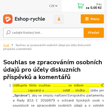
0
ks
CZK
za
0,00 Kč
Menu
Hledat
Úvod
Souhlas se zpracováním osobních údajů pro účely diskuzních
příspěvků a komentářů
Souhlas se zpracováním osobních
údajů pro účely diskuzních
příspěvků a komentářů
Udělujete tímto souhlas ……………..., se sídlem ………………, IČ
………………., zapsaná u ………………… , oddíl …, vložka …..
(dále jen
„Správce“
), aby ve smyslu nařízení Evropského parlamentu
a Rady (EU) č. 2016/679 o ochraně fyzických osob v
souvislosti se zpracováním osobních údajů a o volném