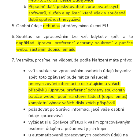
448/73, 370 01, České Budějovice
Případně další poskytovatelé zpracovatelských
softwarů, služeb a aplikací, které však v současné
době společnost nevyužívá.
Osobní údaje
nebudou
předány mimo území EU.
Souhlas se zpracováním lze vzít kdykoliv zpět, a to
například úpravou preferencí ochrany soukromí v patičce
webu, zasláním dopisu, emailu
.
Vezměte, prosíme, na vědomí, že podle Nařízení máte právo:
vzít souhlas se zpracováním osobních údajů kdykoliv
zpět, toto zpětvzetí bude mít za následek
anonymizování informací o diskutujícím u vašich
příspěvků (úpravou preferencí ochrany soukromí v
patičce webu), popř. na slovní žádost (dopis, email)
kompletní výmaz vašich diskuzních příspěvků.
požadovat po Správci informaci, jaké vaše osobní
údaje zpracovává
vyžádat si u Správce přístup k vašim zpracovávaným
osobním údajům a požadovat jejich kopii
u automatizovaně zpracovaných osobních údajů na