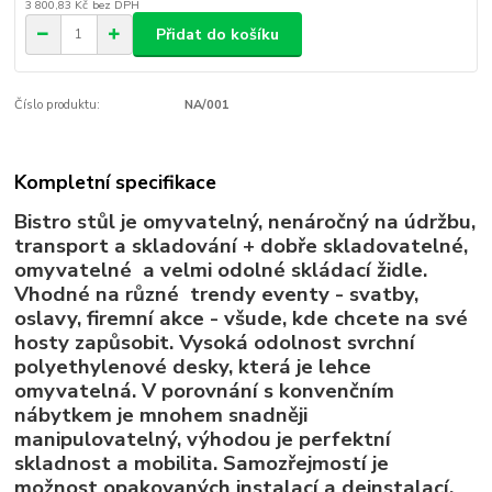
3 800,83 Kč
bez DPH
Přidat do košíku
Číslo produktu:
NA/001
Kompletní specifikace
Bistro stůl je omyvatelný, nenáročný na údržbu,
transport a skladování + dobře skladovatelné,
omyvatelné a velmi odolné skládací židle.
Vhodné na různé trendy eventy - svatby,
oslavy, firemní akce - všude, kde chcete na své
hosty zapůsobit. Vysoká odolnost svrchní
polyethylenové desky, která je lehce
omyvatelná. V porovnání s konvenčním
nábytkem je mnohem snadněji
manipulovatelný, výhodou je perfektní
skladnost a mobilita. Samozřejmostí je
možnost opakovaných instalací a deinstalací.