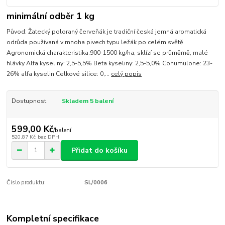
minimální odběr 1 kg
Původ: Žatecký poloraný červeňák je tradiční česká jemná aromatická
odrůda používaná v mnoha pivech typu ležák po celém světě
Agronomická charakteristika:900-1500 kg/ha, sklízí se průměrně, malé
hlávky Alfa kyseliny: 2,5-5,5% Beta kyseliny: 2,5-5,0% Cohumulone: 23-
26% alfa kyselin Celkové silice: 0,...
celý popis
Dostupnost
Skladem 5 balení
599,00 Kč
/
balení
520,87 Kč
bez DPH
Přidat do košíku
Číslo produktu:
SL/0006
Kompletní specifikace