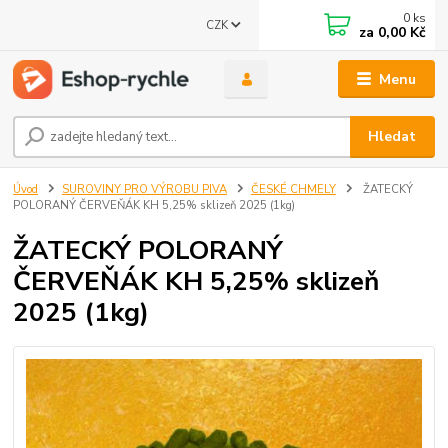
0
ks
CZK
za
0,00 Kč
Menu
Hledat
Úvod
SUROVINY PRO VÝROBU PIVA
ČESKÉ CHMELY
ŽATECKÝ
POLORANÝ ČERVEŇÁK KH 5,25% sklizeň 2025 (1kg)
ŽATECKÝ POLORANÝ
ČERVEŇÁK KH 5,25% sklizeň
2025 (1kg)