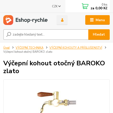
0
ks
CZK
za
0,00 Kč
Menu
Hledat
Úvod
VÝČEPNÍ TECHNIKA
VÝČEPNÍ KOHOUTY A PŘÍSLUŠENSTVÍ
Výčepní kohout otočný BAROKO zlato
Výčepní kohout otočný BAROKO
zlato