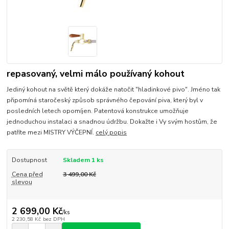
repasovaný, velmi málo používaný kohout
Jediný kohout na světě který dokáže natočit "hladinkové pivo". Jméno tak
připomíná staročeský způsob správného čepování piva, který byl v
posledních letech opomíjen. Patentová konstrukce umožňuje
jednoduchou instalaci a snadnou údržbu. Dokažte i Vy svým hostům, že
patříte mezi MISTRY VÝČEPNÍ.
celý popis
Dostupnost
Skladem 1 ks
Cena před
3 499,00 Kč
slevou
2 699,00 Kč
/
ks
2 230,58 Kč
bez DPH