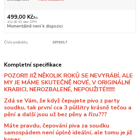
499,00 Kč
/
ks
412,40 Kč
bez DPH
Momentálně není k dispozici
Číslo produktu:
SP/0017
Kompletní specifikace
POZOR!!! JIŽ NĚKOLIK ROKŮ SE NEVYRÁBÍ, ALE
MY JE MÁME SKUTEČNĚ NOVÉ, V ORIGINÁLNÍ
KRABICI, NEROZBALENÉ, NEPOUŽITÉ!!!!!!!
Zdá se Vám, že když čepujete pivo z party
soudku, tak první cca 3 půllitry krásně tečou a
pění a další jsou už bez pěny a řízu???
Máte pravdu, čepování piva za soudku
samospádem není úplně ideální, ale tomu je již
konec.