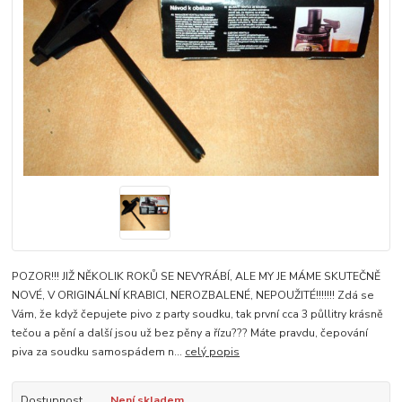
POZOR!!! JIŽ NĚKOLIK ROKŮ SE NEVYRÁBÍ, ALE MY JE MÁME SKUTEČNĚ
NOVÉ, V ORIGINÁLNÍ KRABICI, NEROZBALENÉ, NEPOUŽITÉ!!!!!!! Zdá se
Vám, že když čepujete pivo z party soudku, tak první cca 3 půllitry krásně
tečou a pění a další jsou už bez pěny a řízu??? Máte pravdu, čepování
piva za soudku samospádem n...
celý popis
Dostupnost
Není skladem