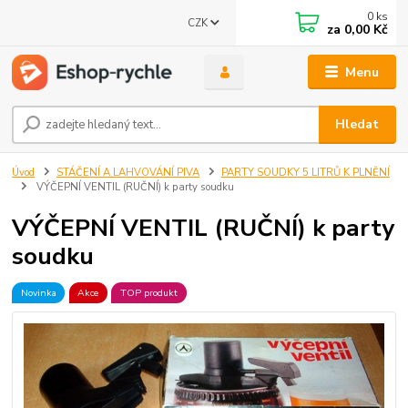
0
ks
CZK
za
0,00 Kč
Menu
Hledat
Úvod
STÁČENÍ A LAHVOVÁNÍ PIVA
PARTY SOUDKY 5 LITRŮ K PLNĚNÍ
VÝČEPNÍ VENTIL (RUČNÍ) k party soudku
VÝČEPNÍ VENTIL (RUČNÍ) k party
soudku
Novinka
Akce
TOP produkt