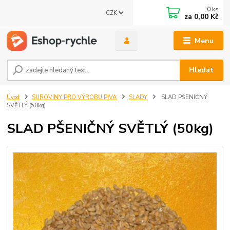
0
ks
CZK
za
0,00 Kč
Menu
Hledat
Úvod
SUROVINY PRO VÝROBU PIVA
SLADY
SLAD PŠENIČNÝ
SVĚTLÝ (50kg)
SLAD PŠENIČNÝ SVĚTLÝ (50kg)