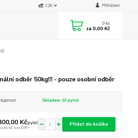
Přihlášení
CZK
0
ks
za
0,00 Kč
g)
mální odběr 50kg!!! - pouze osobní odběr
tupnost
Skladem 10 pytel
300,00 Kč
/
pytel
Přidat do košíku
30,43 Kč
bez DPH