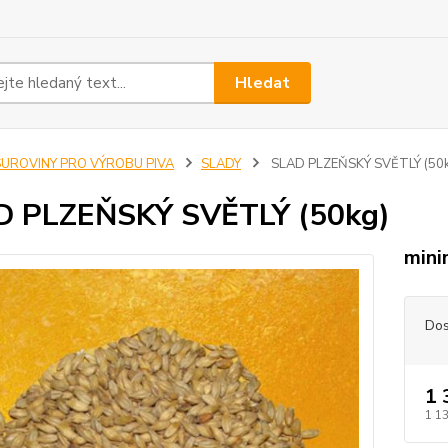
Hledat
SUROVINY PRO VÝROBU PIVA
SLADY
SLAD PLZEŇSKÝ SVĚTLÝ (50k
D PLZEŇSKÝ SVĚTLÝ (50kg)
mini
Dos
1 
1 1