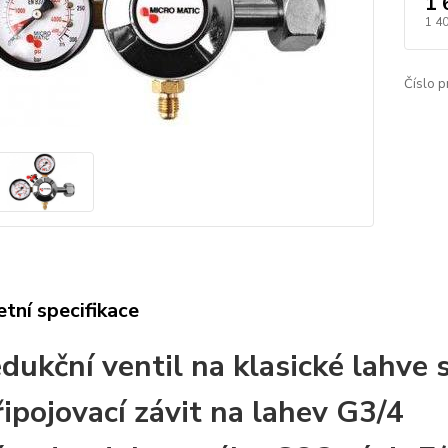
1 
1 4
Číslo p
tní specifikace
edukční ventil na klasické lahve
řipojovací závit na lahev G3/4