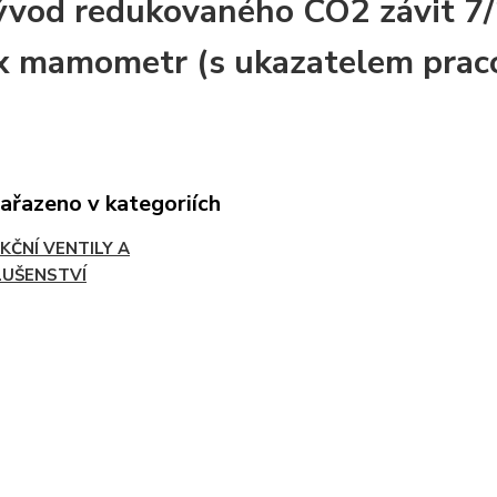
ývod redukovaného CO2 závit 7
x mamometr (s ukazatelem pracov
zařazeno v kategoriích
KČNÍ VENTILY A
LUŠENSTVÍ