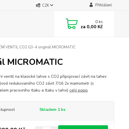
Přihlášení
CZK
0
ks
za
0,00 Kč
Í VENTIL CO2 G3-4 originál MICROMATIC
nál MICROMATIC
í ventil na klasické lahve s CO2 připojovací závit na lahev
ývod redukovaného CO2 závit 7/16 2x mamometr (s
elem pracovního tlaku a tlaku v lahvi)
celý popis
tupnost
Skladem 1 ks