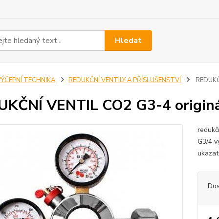
Hledat
VÝČEPNÍ TECHNIKA
REDUKČNÍ VENTILY A PŘÍSLUŠENSTVÍ
REDUKČN
UKČNÍ VENTIL CO2 G3-4 origi
redukčn
G3/4 v
ukazat
Dos