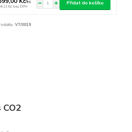
699,00 Kč
/
ks
Přidat do košíku
04,13 Kč
bez DPH
roduktu:
VT/0019
 s CO2