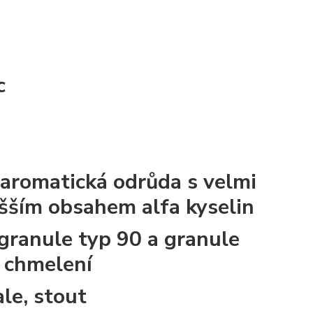
c
 aromatická odrůda s velmi
šším obsahem alfa kyselin
 granule typ 90 a granule
é chmelení
ale, stout