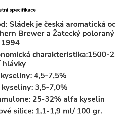
tní specifikace
od
: Sládek je česká aromatická 
hern Brewer a Žatecký poloraný
 1994
nomická charakteristika
:1500-23
í hlávky
 kyseliny
: 4,5-7,5%
 kyseliny:
3,5-7,0%
umulone:
25-32% alfa kyselin
ové silice
: 1,1-1,9 ml/ 100 gr.