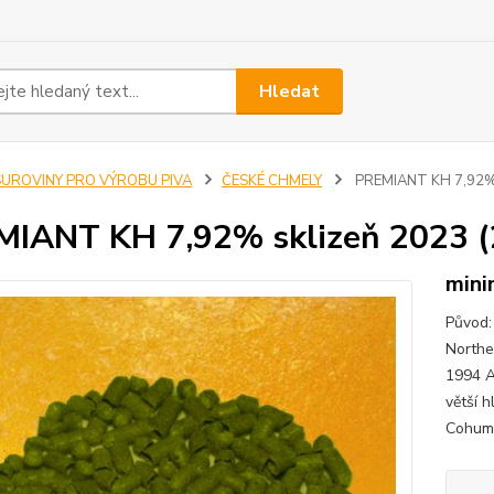
Hledat
SUROVINY PRO VÝROBU PIVA
ČESKÉ CHMELY
PREMIANT KH 7,92% s
IANT KH 7,92% sklizeň 2023 (
mini
Původ:
Northe
1994 A
větší h
Cohumu