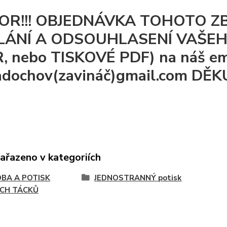
OR!!! OBJEDNÁVKA TOHOTO Z
LÁNÍ A ODSOUHLASENÍ VAŠEH
, nebo TISKOVÉ PDF) na náš em
dochov(zavináč)gmail.com DĚ
zařazeno v kategoriích
BA A POTISK
JEDNOSTRANNÝ potisk
ÍCH TÁCKŮ