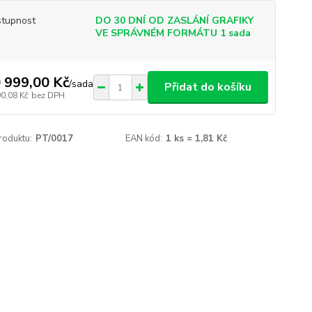
tupnost
DO 30 DNÍ OD ZASLÁNÍ GRAFIKY
VE SPRÁVNÉM FORMÁTU 1 sada
 999,00 Kč
/
sada
Přidat do košíku
90,08 Kč
bez DPH
roduktu:
PT/0017
EAN kód:
1 ks = 1,81 Kč