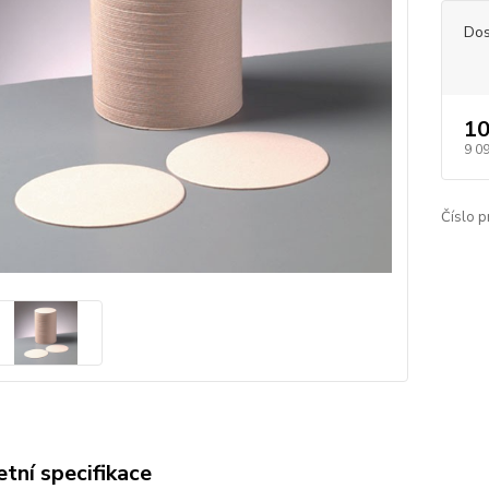
Dos
10
9 0
Číslo p
tní specifikace