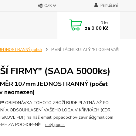
Přihlášení
CZK
0
ks
za
0,00 Kč
JEDNOSTRANNÝ potisk
PIVNÍ TÁCEK KULATÝ "S LOGEM VAŠÍ
Í FIRMY" (SADA 5000ks)
MĚR 107mm JEDNOSTRANNÝ (počet
v neomezen)
!!! OBJEDNÁVKA TOHOTO ZBOŽÍ BUDE PLATNÁ AŽ PO
NÍ A ODSOUHLASENÍ VAŠEHO LOGA V KŘIVKÁCH (CDR,
ISKOVÉ PDF) na náš email: pdpadochov(zavináč)gmail.com
EME ZA POCHOPENÍ!!!
celý popis