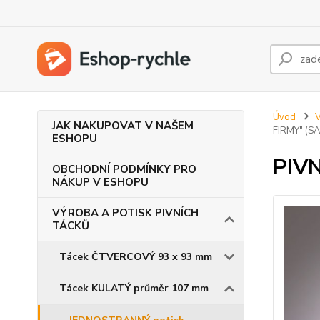
Úvod
JAK NAKUPOVAT V NAŠEM
FIRMY" (S
ESHOPU
PIV
OBCHODNÍ PODMÍNKY PRO
NÁKUP V ESHOPU
VÝROBA A POTISK PIVNÍCH
TÁCKŮ
Tácek ČTVERCOVÝ 93 x 93 mm
Tácek KULATÝ průměr 107 mm