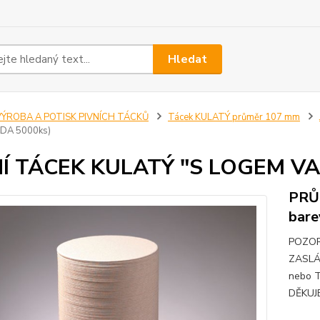
Hledat
VÝROBA A POTISK PIVNÍCH TÁCKŮ
Tácek KULATÝ průměr 107 mm
ADA 5000ks)
NÍ TÁCEK KULATÝ "S LOGEM VAŠ
PRŮ
bare
POZOR
ZASLÁ
nebo T
DĚKUJ