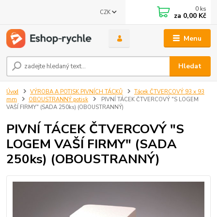
0
ks
CZK
za
0,00 Kč
Menu
Hledat
Úvod
VÝROBA A POTISK PIVNÍCH TÁCKŮ
Tácek ČTVERCOVÝ 93 x 93
mm
OBOUSTRANNÝ potisk
PIVNÍ TÁCEK ČTVERCOVÝ "S LOGEM
VAŠÍ FIRMY" (SADA 250ks) (OBOUSTRANNÝ)
PIVNÍ TÁCEK ČTVERCOVÝ "S
LOGEM VAŠÍ FIRMY" (SADA
250ks) (OBOUSTRANNÝ)