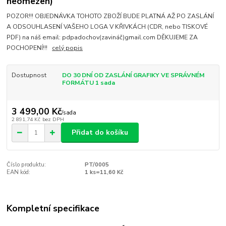
neomezen)
POZOR!!! OBJEDNÁVKA TOHOTO ZBOŽÍ BUDE PLATNÁ AŽ PO ZASLÁNÍ
A ODSOUHLASENÍ VAŠEHO LOGA V KŘIVKÁCH (CDR, nebo TISKOVÉ
PDF) na náš email: pdpadochov(zavináč)gmail.com DĚKUJEME ZA
POCHOPENÍ!!!
celý popis
Dostupnost
DO 30 DNÍ OD ZASLÁNÍ GRAFIKY VE SPRÁVNÉM
FORMÁTU 1 sada
3 499,00 Kč
/
sada
2 891,74 Kč
bez DPH
Přidat do košíku
Číslo produktu:
PT/0005
EAN kód:
1 ks=11,60 Kč
Kompletní specifikace