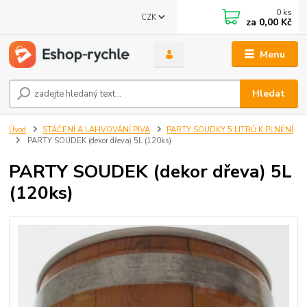
0
ks
CZK
za
0,00 Kč
Menu
Hledat
Úvod
STÁČENÍ A LAHVOVÁNÍ PIVA
PARTY SOUDKY 5 LITRŮ K PLNĚNÍ
PARTY SOUDEK (dekor dřeva) 5L (120ks)
PARTY SOUDEK (dekor dřeva) 5L
(120ks)