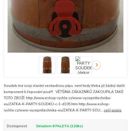
Soudek má svoji vlastní vestavěnou pípu, není tedy třeba již žádný další
komponent k čepování piva!!! VĚTŠINA ZÁKAZNÍKŮ ZAKOUPILA TAKÉ
TOTO ZBOŽÍ: http://www.eshop-rychle.cz/www-vycepnitechnika-
eu/ZATKA-K-PARTY-SOUDKU-c-1-d105.htm http://www.eshop-
rychle.cz/www-vycepnitechnika-eu/ZATKA-K-PARTY-SOU...
celý popis
Dostupnost
Skladem 8 PALETA (120ks)