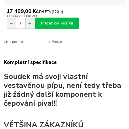
17 499,00 Kč
/
PALETA (120ks)
14 461,98 Kč
bez DPH
Přidat do košíku
Číslo produktu:
SP/0010
Kompletní specifikace
Soudek má svoji vlastní
vestavěnou pípu, není tedy třeba
již žádný další komponent k
čepování piva!!!
VĚTŠINA ZÁKAZNÍKŮ