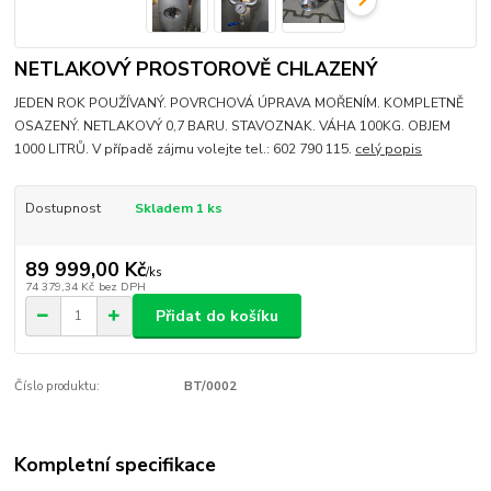
NETLAKOVÝ PROSTOROVĚ CHLAZENÝ
JEDEN ROK POUŽÍVANÝ. POVRCHOVÁ ÚPRAVA MOŘENÍM. KOMPLETNĚ
OSAZENÝ. NETLAKOVÝ 0,7 BARU. STAVOZNAK. VÁHA 100KG. OBJEM
1000 LITRŮ. V případě zájmu volejte tel.: 602 790 115.
celý popis
Dostupnost
Skladem 1 ks
89 999,00 Kč
/
ks
74 379,34 Kč
bez DPH
Přidat do košíku
Číslo produktu:
BT/0002
Kompletní specifikace