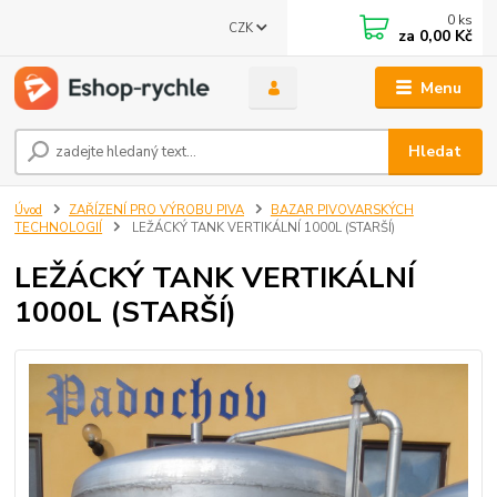
0
ks
CZK
za
0,00 Kč
Menu
Hledat
Úvod
ZAŘÍZENÍ PRO VÝROBU PIVA
BAZAR PIVOVARSKÝCH
TECHNOLOGIÍ
LEŽÁCKÝ TANK VERTIKÁLNÍ 1000L (STARŠÍ)
LEŽÁCKÝ TANK VERTIKÁLNÍ
1000L (STARŠÍ)