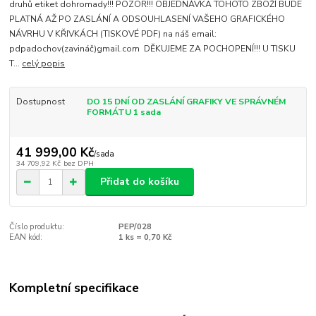
druhů etiket dohromady!!! POZOR!!! OBJEDNÁVKA TOHOTO ZBOŽÍ BUDE
PLATNÁ AŽ PO ZASLÁNÍ A ODSOUHLASENÍ VAŠEHO GRAFICKÉHO
NÁVRHU V KŘIVKÁCH (TISKOVÉ PDF) na náš email:
pdpadochov(zavináč)gmail.com DĚKUJEME ZA POCHOPENÍ!!! U TISKU
T...
celý popis
Dostupnost
DO 15 DNÍ OD ZASLÁNÍ GRAFIKY VE SPRÁVNÉM
FORMÁTU 1 sada
41 999,00 Kč
/
sada
34 709,92 Kč
bez DPH
Přidat do košíku
Číslo produktu:
PEP/028
EAN kód:
1 ks = 0,70 Kč
Kompletní specifikace