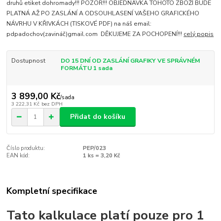
druhů etiket dohromady!!! POZOR!!! OBJEDNÁVKA TOHOTO ZBOŽÍ BUDE
PLATNÁ AŽ PO ZASLÁNÍ A ODSOUHLASENÍ VAŠEHO GRAFICKÉHO
NÁVRHU V KŘIVKÁCH (TISKOVÉ PDF) na náš email:
pdpadochov(zavináč)gmail.com DĚKUJEME ZA POCHOPENÍ!!!
celý popis
Dostupnost
DO 15 DNÍ OD ZASLÁNÍ GRAFIKY VE SPRÁVNÉM
FORMÁTU 1 sada
3 899,00 Kč
/
sada
3 222,31 Kč
bez DPH
Přidat do košíku
Číslo produktu:
PEP/023
EAN kód:
1 ks = 3,20 Kč
Kompletní specifikace
Tato kalkulace platí pouze pro 1