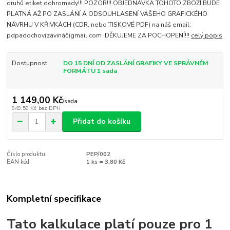
druhů etiket dohromady!!! POZOR!!! OBJEDNÁVKA TOHOTO ZBOŽÍ BUDE
PLATNÁ AŽ PO ZASLÁNÍ A ODSOUHLASENÍ VAŠEHO GRAFICKÉHO
NÁVRHU V KŘIVKÁCH (CDR, nebo TISKOVÉ PDF) na náš email:
pdpadochov(zavináč)gmail.com DĚKUJEME ZA POCHOPENÍ!!!
celý popis
Dostupnost
DO 15 DNÍ OD ZASLÁNÍ GRAFIKY VE SPRÁVNÉM
FORMÁTU 1 sada
1 149,00 Kč
/
sada
949,59 Kč
bez DPH
Přidat do košíku
Číslo produktu:
PEP/002
EAN kód:
1 ks = 3,80 Kč
Kompletní specifikace
Tato kalkulace platí pouze pro 1