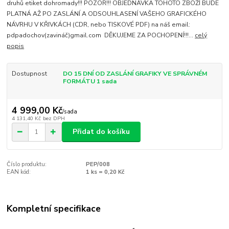
druhů etiket dohromady!!! POZOR!!! OBJEDNÁVKA TOHOTO ZBOŽÍ BUDE
PLATNÁ AŽ PO ZASLÁNÍ A ODSOUHLASENÍ VAŠEHO GRAFICKÉHO
NÁVRHU V KŘIVKÁCH (CDR, nebo TISKOVÉ PDF) na náš email:
pdpadochov(zavináč)gmail.com DĚKUJEME ZA POCHOPENÍ!!!...
celý
popis
Dostupnost
DO 15 DNÍ OD ZASLÁNÍ GRAFIKY VE SPRÁVNÉM
FORMÁTU 1 sada
4 999,00 Kč
/
sada
4 131,40 Kč
bez DPH
Přidat do košíku
Číslo produktu:
PEP/008
EAN kód:
1 ks = 0,20 Kč
Kompletní specifikace