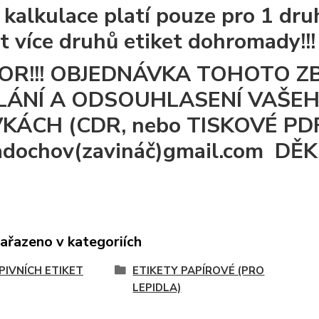
 kalkulace platí pouze pro 1 dru
at více druhů etiket dohromady!!!
OR!!! OBJEDNÁVKA TOHOTO Z
LÁNÍ A ODSOUHLASENÍ VAŠE
KÁCH (CDR, nebo TISKOVÉ PDF)
dochov(zavináč)gmail.com DĚ
zařazeno v kategoriích
 PIVNÍCH ETIKET
ETIKETY PAPÍROVÉ (PRO
LEPIDLA)