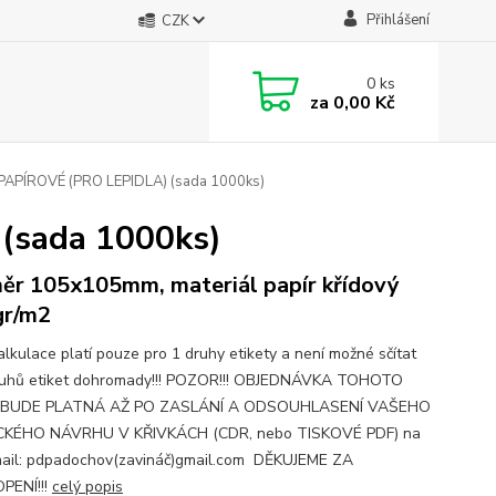
Přihlášení
CZK
0
ks
za
0,00 Kč
PAPÍROVÉ (PRO LEPIDLA) (sada 1000ks)
(sada 1000ks)
ěr 105x105mm, materiál papír křídový
gr/m2
alkulace platí pouze pro 1 druhy etikety a není možné sčítat
ruhů etiket dohromady!!! POZOR!!! OBJEDNÁVKA TOHOTO
 BUDE PLATNÁ AŽ PO ZASLÁNÍ A ODSOUHLASENÍ VAŠEHO
CKÉHO NÁVRHU V KŘIVKÁCH (CDR, nebo TISKOVÉ PDF) na
ail: pdpadochov(zavináč)gmail.com DĚKUJEME ZA
PENÍ!!!
celý popis