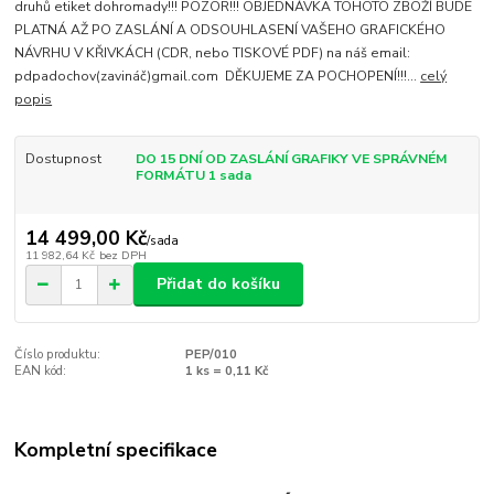
druhů etiket dohromady!!! POZOR!!! OBJEDNÁVKA TOHOTO ZBOŽÍ BUDE
PLATNÁ AŽ PO ZASLÁNÍ A ODSOUHLASENÍ VAŠEHO GRAFICKÉHO
NÁVRHU V KŘIVKÁCH (CDR, nebo TISKOVÉ PDF) na náš email:
pdpadochov(zavináč)gmail.com DĚKUJEME ZA POCHOPENÍ!!!...
celý
popis
Dostupnost
DO 15 DNÍ OD ZASLÁNÍ GRAFIKY VE SPRÁVNÉM
FORMÁTU 1 sada
14 499,00 Kč
/
sada
11 982,64 Kč
bez DPH
Přidat do košíku
Číslo produktu:
PEP/010
EAN kód:
1 ks = 0,11 Kč
Kompletní specifikace