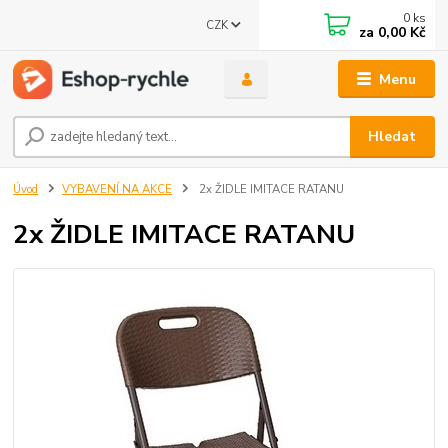
0
ks
CZK
za
0,00 Kč
Menu
Hledat
Úvod
VYBAVENÍ NA AKCE
2x ŽIDLE IMITACE RATANU
2x ŽIDLE IMITACE RATANU