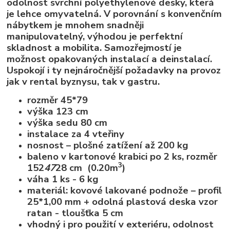
odolnost svrchní polyethylenové desky, která
je lehce omyvatelná. V porovnání s konvenčním
nábytkem je mnohem snadněji
manipulovatelný, výhodou je perfektní
skladnost a mobilita. Samozřejmostí je
možnost opakovaných instalací a deinstalací.
Uspokojí i ty nejnáročnější požadavky na provoz
jak v rental byznysu, tak v gastru.
rozměr 45*79
výška 123 cm
výška sedu 80 cm
instalace za 4 vteřiny
nosnost – plošné zatížení až 200 kg
baleno v kartonové krabici po 2 ks, rozměr
3
152
47
28 cm (0.20m
)
váha 1 ks - 6 kg
materiál: kovové lakované podnože – profil
25*1,00 mm + odolná plastová deska vzor
ratan - tloušťka 5 cm
vhodný i pro použití v exteriéru, odolnost