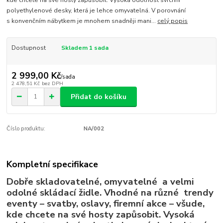
kde chcete na své hosty zapůsobit. Vysoká odolnost svrchní
polyethylenové desky, která je lehce omyvatelná. V porovnání
s konvenčním nábytkem je mnohem snadněji mani...
celý popis
Dostupnost
Skladem 1 sada
2 999,00 Kč
/
sada
2 478,51 Kč
bez DPH
Přidat do košíku
Číslo produktu:
NA/002
Kompletní specifikace
Dobře skladovatelné, omyvatelné a velmi
odolné skládací židle. Vhodné na různé trendy
eventy – svatby, oslavy, firemní akce – všude,
kde chcete na své hosty zapůsobit. Vysoká